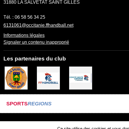
31880
LA SALVETAT SAINT GILLES
Tél. :
06 58 56 34 25
6131061@occitanie.ffhandball.net
Informations légales
Signaler un contenu inapproprié
Les partenaires du club
SPORTS
REGIONS
Ce site utilise des cookies et vous do